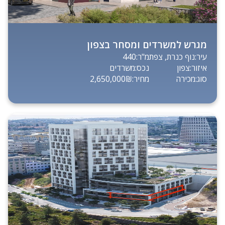
מגרש למשרדים ומסחר בצפון
עיר:
נוף כנרת, צפת
מ"ר:
440
איזור:
צפון
נכס:
משרדים
סוג:
מכירה
מחיר:
2,650,000₪