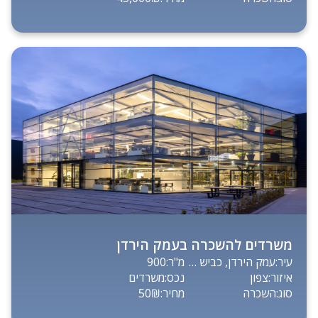
משרדים להשכרה בעמק הירדן
עיר:
עמק הירדן, כביש 90
מ"ר:
900
איזור:
צפון
נכס:
משרדים
סוג:
השכרה
מחיר:
50₪