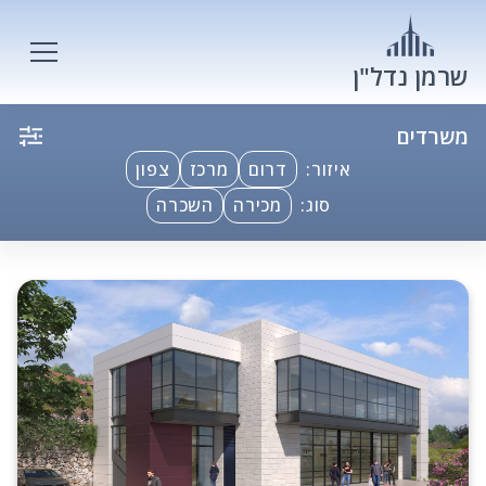
שרמן נדל"ן
משרדים
איזור:
דרום
מרכז
צפון
סוג:
מכירה
השכרה