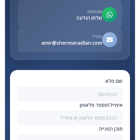
וואטסאפ
שלחו הודעה
אימייל
amir@shermanadlan.com
שם מלא
אימייל\מספר פלאפון
תוכן הפנייה