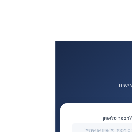
ל\מספר פלאפון