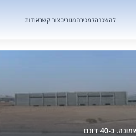
להשכרה
למכירה
מגורים
צור קשר
אודות
כ-40 דונם