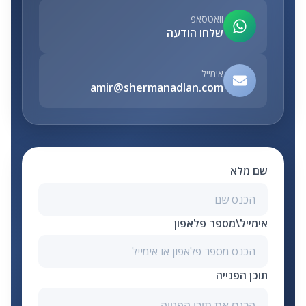
וואטסאפ
שלחו הודעה
אימייל
amir@shermanadlan.com
שם מלא
אימייל\מספר פלאפון
תוכן הפנייה