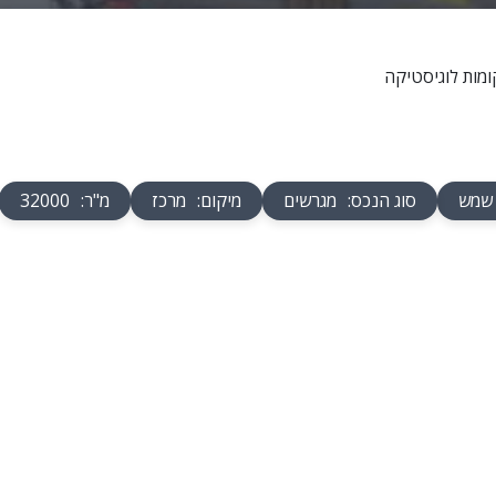
 שמש
סוג הנכס
:
מגרשים
מיקום
:
מרכז
מ"ר
:
32000