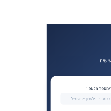
ל\מספר פלאפון