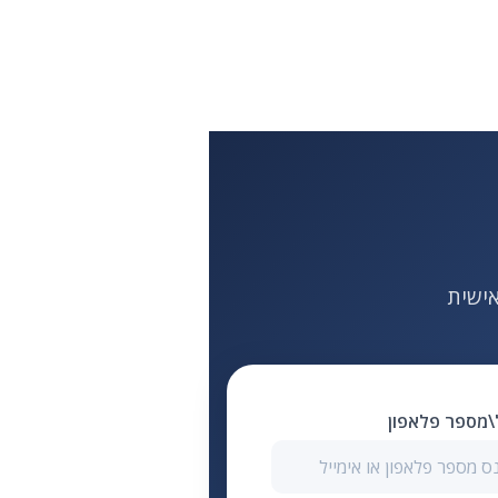
ל\מספר פלאפון